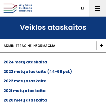
Veiklos ataskaitos
Administracinė informacija
Vizualinis identitetas
ADMINISTRACINĖ INFORMACIJA
Medvilnės kultūros rūmai
Karjera
Viešieji pirkimai
2024 metų ataskaita
ES projektai
2023 metų ataskaita (44-68 psl.)
Veiklos sritys
2022 metų ataskaita
Renginių kalendorius
Veiklos ataskaitos
2021 metų ataskaita
Didieji renginiai
Finansiniai rinkiniai
2020 metų ataskaita