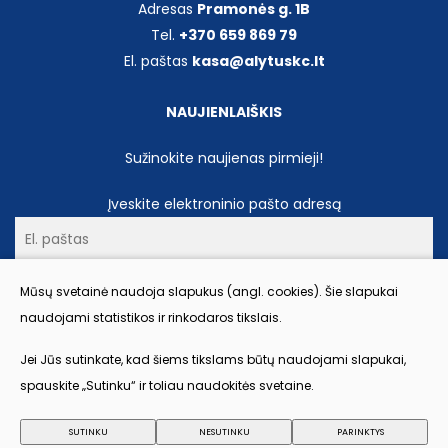
Adresas
Pramonės g. 1B
Tel.
+370 659 869 79
El. paštas
kasa@alytuskc.lt
NAUJIENLAIŠKIS
Sužinokite naujienas pirmieji!
Įveskite elektroninio pašto adresą
Prenumeruoti
Mūsų svetainė naudoja slapukus (angl. cookies). Šie slapukai
naudojami statistikos ir rinkodaros tikslais.
Spausdami „Prenumeruoti“ jūs sutinkate, kad nurodytu el. pašto
Jei Jūs sutinkate, kad šiems tikslams būtų naudojami slapukai,
adresu būtų siunčiami Alytaus kultūros centro naujienlaiškiai.
spauskite „Sutinku“ ir toliau naudokitės svetaine.
Daugiau informacijos apie jūsų asmens duomenų tvarkymą
galima rasti
Privatumo politikoje
.
SUTINKU
NESUTINKU
PARINKTYS