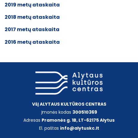
Liaudies dainų ir šokių ansamblis „Dainava“
2019 metų ataskaita
Biudžeto vykdymo ataskaitų rinkiniai
Cirko studija „Dzūkija“
2018 metų ataskaita
Erdvės
Teisinė informacija
Folkloro ansamblis „Žvangucis“
2017 metų ataskaita
Kultūriukas
Politinių kalinių ir tremtinių choras „Atmintis“
Edukacijos
Struktūra ir pareigybių sąrašas
2016 metų ataskaita
Kamerinis choras „Varsa“
Paslaugos ir įkainiai
Kiti dokumentai
Šokių studija „Retro ritmu“
Dainavimo studija
Atviri duomenys
DUK
VšĮ ALYTAUS KULTŪROS CENTRAS
Konsultavimasis su visuomene
Įmonės kodas
300510369
Adresas
Pramonės g. 1B, LT-62175 Alytus
Lėšos veiklai viešinti
El. paštas
info@alytuskc.lt