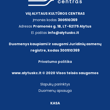
Liaudies dainų ir šokių ansamblis „Dainava“
Biudžeto vykdymo ataskaitų rinkiniai
Cirko studija „Dzūkija“
VšĮ ALYTAUS KULTŪROS CENTRAS
Erdvės
Teisinė informacija
Įmonės kodas
300510369
Folkloro ansamblis „Žvangucis“
Kultūriukas
Adresas
Pramonės g. 1B, LT-62175 Alytus
Politinių kalinių ir tremtinių choras „Atmintis“
Edukacijos
El. paštas
info@alytuskc.lt
Struktūra ir pareigybių sąrašas
Kamerinis choras „Varsa“
Paslaugos ir įkainiai
Duomenys kaupiami ir saugomi Juridinių asmenų
Kiti dokumentai
Šokių studija „Retro ritmu“
registre, kodas 300510369
Dainavimo studija
Atviri duomenys
Privatumo politika
www.alytuskc.lt © 2020 Visos teisės saugomos
DUK
Slapukų parinktys
Konsultavimasis su visuomene
Duomenų apsauga
Lėšos veiklai viešinti
KASA