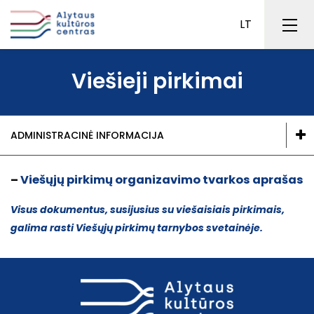
Viešieji pirkimai
Administracinė informacija
Vizualinis identitetas
ADMINISTRACINĖ INFORMACIJA
Medvilnės kultūros rūmai
Karjera
Viešieji pirkimai
–
Viešųjų pirkimų organizavimo tvarkos aprašas
ES projektai
Visus dokumentus, susijusius su viešaisiais pirkimais,
Veiklos sritys
galima rasti Viešųjų pirkimų tarnybos svetainėje.
Renginių kalendorius
Veiklos ataskaitos
Didieji renginiai
Finansiniai rinkiniai