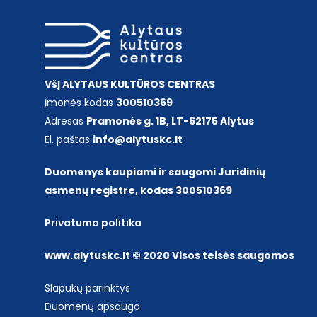
VšĮ ALYTAUS KULTŪROS CENTRAS
Įmonės kodas
300510369
Adresas
Pramonės g. 1B, LT-62175 Alytus
El. paštas
info@alytuskc.lt
Duomenys kaupiami ir saugomi Juridinių
asmenų registre, kodas 300510369
Privatumo politika
www.alytuskc.lt © 2020 Visos teisės saugomos
Slapukų parinktys
Duomenų apsauga