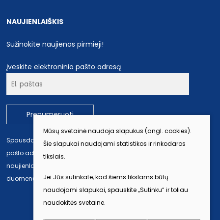
NAUJIENLAIŠKIS
Sužinokite naujienas pirmieji!
Įveskite elektroninio pašto adresą
Prenumeruoti
Mūsų svetainė naudoja slapukus (angl. cookies).
Spausdami „Prenumeruoti“ jūs sutinkate, kad nurodytu el.
Šie slapukai naudojami statistikos ir rinkodaros
pašto adresu būtų siunčiami Alytaus kultūros centro
tikslais.
naujienlaiškiai. Daugiau informacijos apie jūsų asmens
Jei Jūs sutinkate, kad šiems tikslams būtų
duomenų tvarkymą galima rasti
Privatumo politikoje
.
naudojami slapukai, spauskite „Sutinku“ ir toliau
naudokitės svetaine.