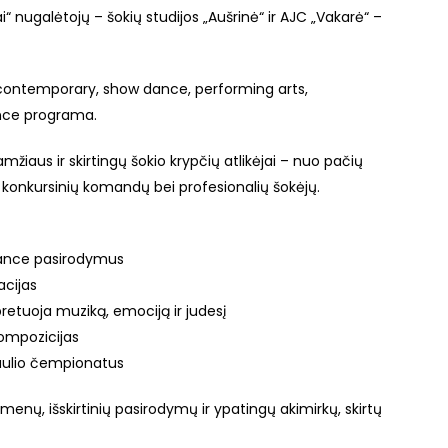
i“ nugalėtojų – šokių studijos „Aušrinė“ ir AJC „Vakarė“ –
 contemporary, show dance, performing arts,
ance programa.
amžiaus ir skirtingų šokio krypčių atlikėjai – nuo pačių
ių konkursinių komandų bei profesionalių šokėjų.
ance pasirodymus
acijas
rpretuoja muziką, emociją ir judesį
ompozicijas
saulio čempionatus
enų, išskirtinių pasirodymų ir ypatingų akimirkų, skirtų