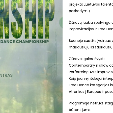
projekto „Lietuvos talenta
pasirodymų.
Žiūrovų laukia spalvinga
improvizacijos ir Free D
Scenoje susitiks įvairaus 
mažiausiųjų iki stipriaus
Žiūrovai galės išvysti:
Contemporary ir show d
Performing Arts improviz
Kaip jaunieji šokėjai inte
Free Dance kategorijos k
Atrankas į Europos ir pa
Programoje netruks staigm
būtent jums.