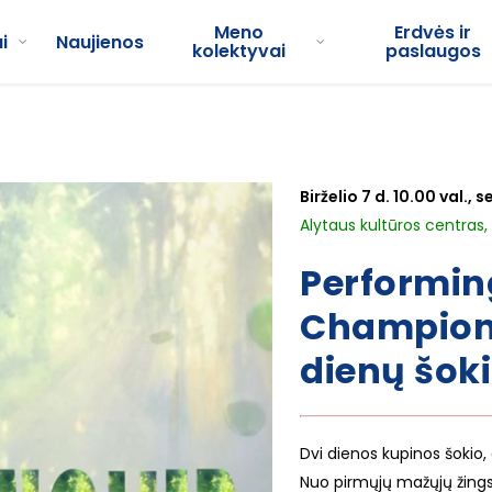
Meno
Erdvės ir
i
Naujienos
kolektyvai
paslaugos
Birželio 7 d. 10.00 val.,
Alytaus kultūros centras, d
Performin
Champions
dienų šok
Dvi dienos kupinos šokio,
Nuo pirmųjų mažųjų žingsn