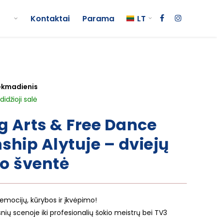
Kontaktai
Parama
LT
 sekmadienis
idžioji salė
g Arts & Free Dance
hip Alytuje – dviejų
io šventė
 emocijų, kūrybos ir įkvėpimo!
ių scenoje iki profesionalių šokio meistrų bei TV3