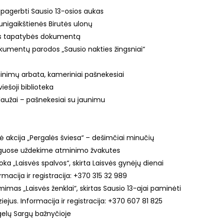
s pagerbti Sausio 13-osios aukas
unigaikštienės Birutės ulonų
ns tapatybės dokumentą
 dokumentų parodos „Sausio nakties žingsniai“
iminimų arbata, kameriniai pašnekesiai
iešoji biblioteka
s laužai – pašnekesiai su jaunimu
inė akcija „Pergalės šviesa“ – dešimčiai minučių
anguose uždekime atminimo žvakutes
ka „Laisvės spalvos“, skirta Laisvės gynėjų dienai
ormacija ir registracija: +370 315 32 989
ėmimas „Laisvės ženklai“, skirtas Sausio 13-ajai paminėti
ejus. Informacija ir registracija: +370 607 81 825
Angelų Sargų bažnyčioje