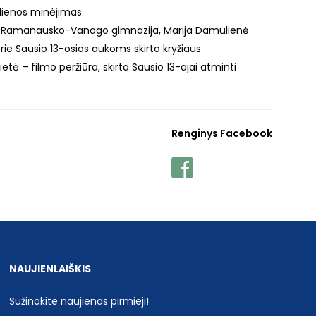
 dienos minėjimas
o Ramanausko-Vanago gimnazija, Marija Damulienė
rie Sausio 13-osios aukoms skirto kryžiaus
ietė – filmo peržiūra, skirta Sausio 13-ajai atminti
Renginys Facebook
NAUJIENLAIŠKIS
Sužinokite naujienas pirmieji!