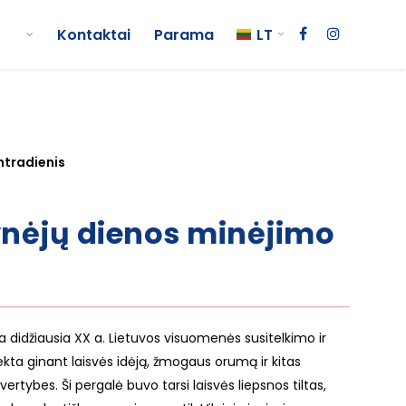
Kontaktai
Parama
LT
antradienis
ynėjų dienos minėjimo
ra didžiausia XX a. Lietuvos visuomenės susitelkimo ir
kta ginant laisvės idėją, žmogaus orumą ir kitas
rtybes. Ši pergalė buvo tarsi laisvės liepsnos tiltas,