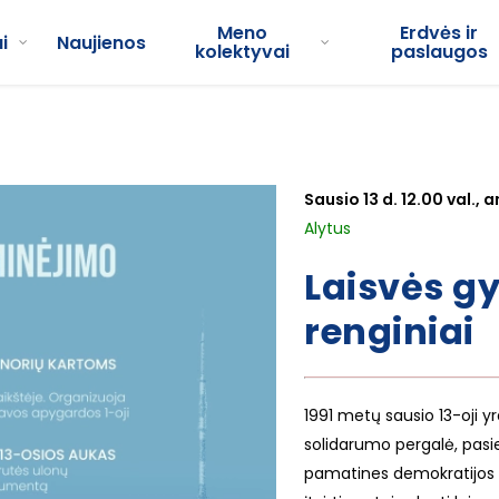
Meno
Erdvės ir
i
Naujienos
kolektyvai
paslaugos
Sausio 13 d. 12.00 val., 
Alytus
Laisvės g
renginiai
1991 metų sausio 13-oji y
solidarumo pergalė, pasie
pamatines demokratijos ve