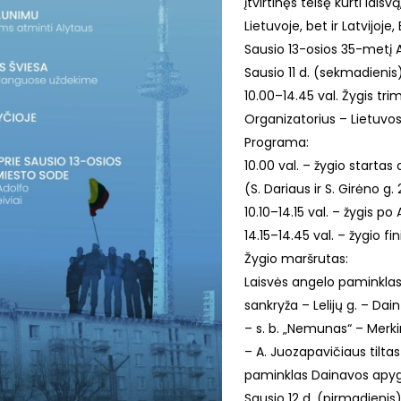
įtvirtinęs teisę kurti lais
Lietuvoje, bet ir Latvijoje
Sausio 13-osios 35-metį A
Sausio 11 d. (sekmadienis
10.00–14.45 val. Žygis tr
Organizatorius – Lietuvo
Programa:
10.00 val. – žygio startas
(S. Dariaus ir S. Girėno g. 
10.10–14.15 val. – žygis p
14.15–14.45 val. – žygio f
Žygio maršrutas:
Laisvės angelo paminklas –
sankryža – Lelijų g. – Dai
– s. b. „Nemunas“ – Merkin
– A. Juozapavičiaus tilta
paminklas Dainavos apyg
Sausio 12 d. (pirmadienis