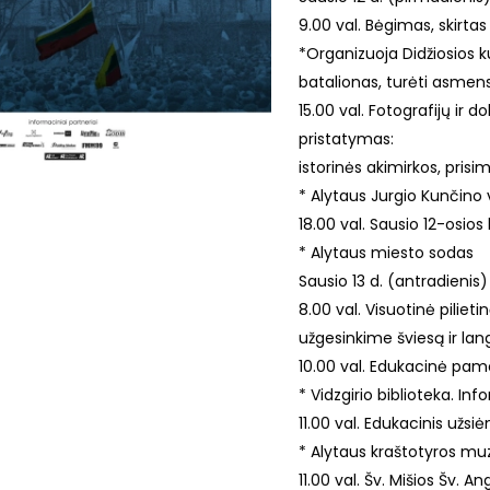
9.00 val. Bėgimas, skirta
*Organizuoja Didžiosios k
batalionas, turėti asme
15.00 val. Fotografijų ir
pristatymas:
istorinės akimirkos, pris
*
Alytaus Jurgio Kunčino v
18.00 val. Sausio 12-osio
*
Alytaus miesto sodas
Sausio 13 d. (antradienis)
8.00 val. Visuotinė piliet
užgesinkime šviesą ir l
10.00 val. Edukacinė pamo
*
Vidzgirio biblioteka. Inf
11.00 val. Edukacinis užsi
*
Alytaus kraštotyros muzi
11.00 val. Šv. Mišios Šv. 