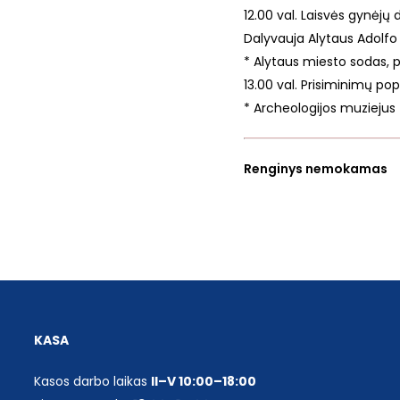
12.00 val. Laisvės gynėjų
Dalyvauja Alytaus Adolf
*
Alytaus miesto sodas, p
13.00 val. Prisiminimų pop
*
Archeologijos muziejus
Renginys nemokamas
KASA
Kasos darbo laikas
II–V 10:00–18:00