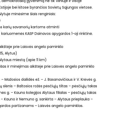
vą, demokratišką gyvenimą ne tik Vilniuje ir visoje
, Estijoje bei kitose byrančios Sovietų Sąjungos vietose.
lytuje minėsime šiais renginiais:
)
ims karių savanorių kartoms atminti
s kariuomenės KASP Dainavos apygardos 1-oji rinktinė.
 aikštėje prie Laisvės angelo paminklo
25, Alytus)
o Alytaus miestą (apie 11 km)
inišas ir minėjimas aikštėje prie Laisvės angelo paminklo
 Mažosios dailidės ež. – J. Basanavičiaus ir V. Krėvės g.
nų slėnis – Baltosios rožės pėsčiųjų tiltas – pėsčiųjų takas
ės g. – Kauno kolegijos Alytaus filialas – pėsčiųjų takas
s – Kauno ir Nemuno g. sankirta – Alytaus prieplauka –
ardos partizanams – Laisvės angelo paminklas.
)